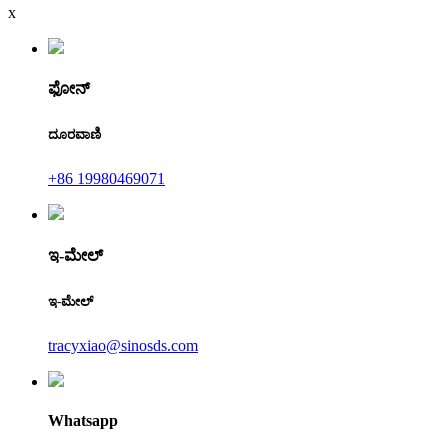
x
ಫೋನ್
ದೂರವಾಣಿ
+86 19980469071
ಇ-ಮೇಲ್
ಇ-ಮೇಲ್
tracyxiao@sinosds.com
Whatsapp