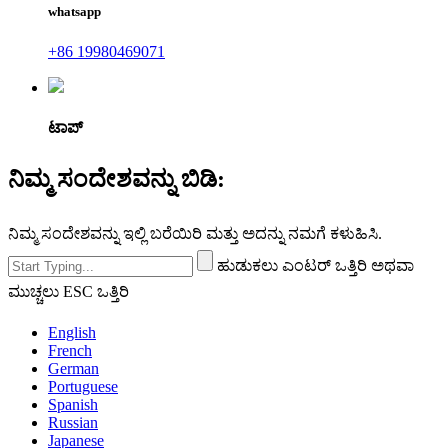
whatsapp
+86 19980469071
ಟಾಪ್
ನಿಮ್ಮ ಸಂದೇಶವನ್ನು ಬಿಡಿ:
ನಿಮ್ಮ ಸಂದೇಶವನ್ನು ಇಲ್ಲಿ ಬರೆಯಿರಿ ಮತ್ತು ಅದನ್ನು ನಮಗೆ ಕಳುಹಿಸಿ.
ಹುಡುಕಲು ಎಂಟರ್ ಒತ್ತಿರಿ ಅಥವಾ
ಮುಚ್ಚಲು ESC ಒತ್ತಿರಿ
English
French
German
Portuguese
Spanish
Russian
Japanese