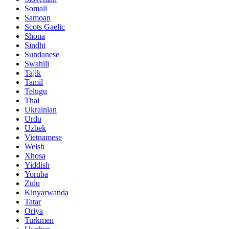
Somali
Samoan
Scots Gaelic
Shona
Sindhi
Sundanese
Swahili
Tajik
Tamil
Telugu
Thai
Ukrainian
Urdu
Uzbek
Vietnamese
Welsh
Xhosa
Yiddish
Yoruba
Zulu
Kinyarwanda
Tatar
Oriya
Turkmen