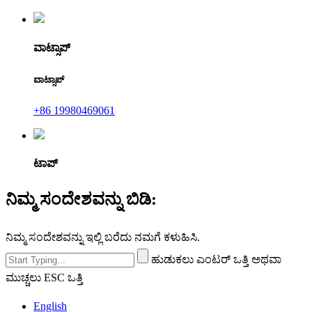
ವಾಟ್ಸಾಪ್
ವಾಟ್ಸಾಪ್
+86 19980469061
ಟಾಪ್
ನಿಮ್ಮ ಸಂದೇಶವನ್ನು ಬಿಡಿ:
ನಿಮ್ಮ ಸಂದೇಶವನ್ನು ಇಲ್ಲಿ ಬರೆದು ನಮಗೆ ಕಳುಹಿಸಿ.
ಹುಡುಕಲು ಎಂಟರ್ ಒತ್ತಿ ಅಥವಾ
ಮುಚ್ಚಲು ESC ಒತ್ತಿ
English