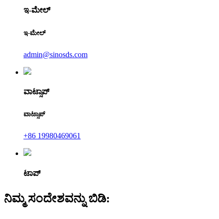
ಇ-ಮೇಲ್
ಇ-ಮೇಲ್
admin@sinosds.com
ವಾಟ್ಸಾಪ್
ವಾಟ್ಸಾಪ್
+86 19980469061
ಟಾಪ್
ನಿಮ್ಮ ಸಂದೇಶವನ್ನು ಬಿಡಿ: