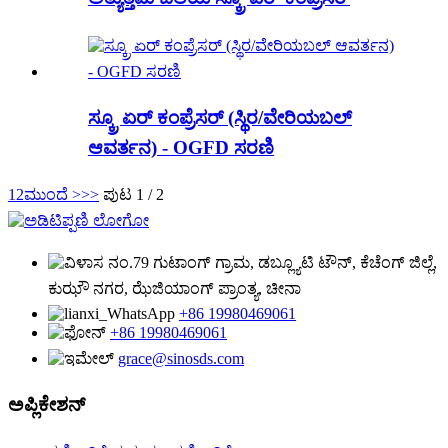
ಸ್ಕ್ರೂ ಏರ್ ಕಂಪ್ರೆಸರ್ (ಸ್ಥಿರ/ವೇರಿಯಬಲ್
ಆವರ್ತನ) - OGFD ಸರಣಿ
1
2
ಮುಂದೆ >
>>
ಪುಟ 1 / 2
ನಂ.79 ಗುಟಾಂಗ್ ಗ್ರಾಮ, ಡಬ್ಲ್ಯೂಟಿ ಟೌನ್, ಕೆಚೆಂಗ್ ಜಿಲ್ಲೆ,
ಕುಝೌ ನಗರ, ಝೆಜಿಯಾಂಗ್ ಪ್ರಾಂತ್ಯ, ಚೀನಾ
+86 19980469061
+86 19980469061
grace@sinosds.com
ಅಪ್ಲಿಕೇಶನ್