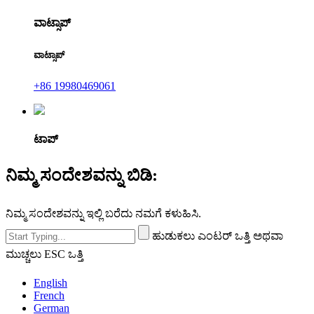
ವಾಟ್ಸಾಪ್
ವಾಟ್ಸಾಪ್
+86 19980469061
ಟಾಪ್
ನಿಮ್ಮ ಸಂದೇಶವನ್ನು ಬಿಡಿ:
ನಿಮ್ಮ ಸಂದೇಶವನ್ನು ಇಲ್ಲಿ ಬರೆದು ನಮಗೆ ಕಳುಹಿಸಿ.
ಹುಡುಕಲು ಎಂಟರ್ ಒತ್ತಿ ಅಥವಾ
ಮುಚ್ಚಲು ESC ಒತ್ತಿ
English
French
German