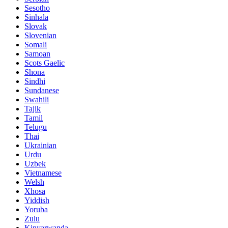
Sesotho
Sinhala
Slovak
Slovenian
Somali
Samoan
Scots Gaelic
Shona
Sindhi
Sundanese
Swahili
Tajik
Tamil
Telugu
Thai
Ukrainian
Urdu
Uzbek
Vietnamese
Welsh
Xhosa
Yiddish
Yoruba
Zulu
Kinyarwanda