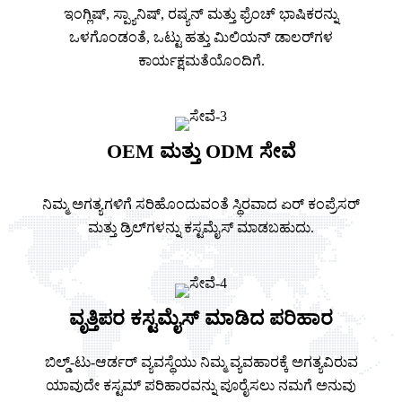
ಇಂಗ್ಲಿಷ್, ಸ್ಪ್ಯಾನಿಷ್, ರಷ್ಯನ್ ಮತ್ತು ಫ್ರೆಂಚ್ ಭಾಷಿಕರನ್ನು
ಒಳಗೊಂಡಂತೆ, ಒಟ್ಟು ಹತ್ತು ಮಿಲಿಯನ್ ಡಾಲರ್‌ಗಳ
ಕಾರ್ಯಕ್ಷಮತೆಯೊಂದಿಗೆ.
OEM ಮತ್ತು ODM ಸೇವೆ
ನಿಮ್ಮ ಅಗತ್ಯಗಳಿಗೆ ಸರಿಹೊಂದುವಂತೆ ಸ್ಥಿರವಾದ ಏರ್ ಕಂಪ್ರೆಸರ್
ಮತ್ತು ಡ್ರಿಲ್‌ಗಳನ್ನು ಕಸ್ಟಮೈಸ್ ಮಾಡಬಹುದು.
ವೃತ್ತಿಪರ ಕಸ್ಟಮೈಸ್ ಮಾಡಿದ ಪರಿಹಾರ
ಬಿಲ್ಡ್-ಟು-ಆರ್ಡರ್ ವ್ಯವಸ್ಥೆಯು ನಿಮ್ಮ ವ್ಯವಹಾರಕ್ಕೆ ಅಗತ್ಯವಿರುವ
ಯಾವುದೇ ಕಸ್ಟಮ್ ಪರಿಹಾರವನ್ನು ಪೂರೈಸಲು ನಮಗೆ ಅನುವು