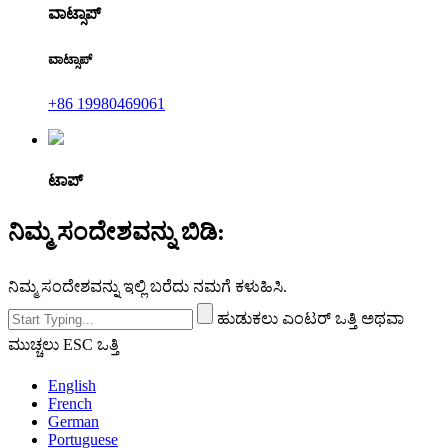
ವಾಟ್ಸಾಪ್
ವಾಟ್ಸಾಪ್
+86 19980469061
ಟಾಪ್
ನಿಮ್ಮ ಸಂದೇಶವನ್ನು ಬಿಡಿ:
ನಿಮ್ಮ ಸಂದೇಶವನ್ನು ಇಲ್ಲಿ ಬರೆದು ನಮಗೆ ಕಳುಹಿಸಿ.
ಹುಡುಕಲು ಎಂಟರ್ ಒತ್ತಿ ಅಥವಾ
ಮುಚ್ಚಲು ESC ಒತ್ತಿ
English
French
German
Portuguese