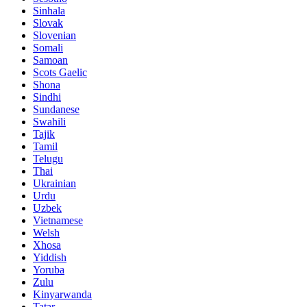
Sinhala
Slovak
Slovenian
Somali
Samoan
Scots Gaelic
Shona
Sindhi
Sundanese
Swahili
Tajik
Tamil
Telugu
Thai
Ukrainian
Urdu
Uzbek
Vietnamese
Welsh
Xhosa
Yiddish
Yoruba
Zulu
Kinyarwanda
Tatar