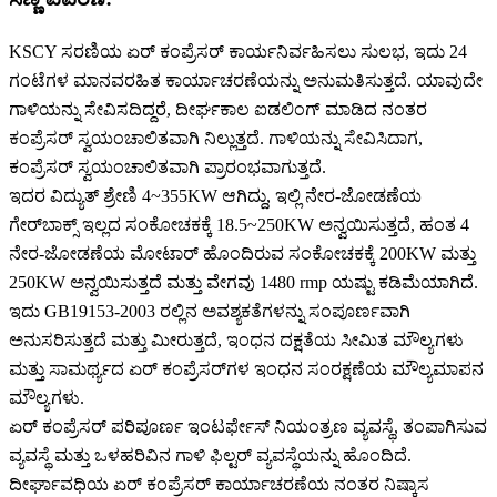
KSCY ಸರಣಿಯ ಏರ್ ಕಂಪ್ರೆಸರ್ ಕಾರ್ಯನಿರ್ವಹಿಸಲು ಸುಲಭ, ಇದು 24
ಗಂಟೆಗಳ ಮಾನವರಹಿತ ಕಾರ್ಯಾಚರಣೆಯನ್ನು ಅನುಮತಿಸುತ್ತದೆ. ಯಾವುದೇ
ಗಾಳಿಯನ್ನು ಸೇವಿಸದಿದ್ದರೆ, ದೀರ್ಘಕಾಲ ಐಡಲಿಂಗ್ ಮಾಡಿದ ನಂತರ
ಕಂಪ್ರೆಸರ್ ಸ್ವಯಂಚಾಲಿತವಾಗಿ ನಿಲ್ಲುತ್ತದೆ. ಗಾಳಿಯನ್ನು ಸೇವಿಸಿದಾಗ,
ಕಂಪ್ರೆಸರ್ ಸ್ವಯಂಚಾಲಿತವಾಗಿ ಪ್ರಾರಂಭವಾಗುತ್ತದೆ.
ಇದರ ವಿದ್ಯುತ್ ಶ್ರೇಣಿ 4~355KW ಆಗಿದ್ದು, ಇಲ್ಲಿ ನೇರ-ಜೋಡಣೆಯ
ಗೇರ್‌ಬಾಕ್ಸ್ ಇಲ್ಲದ ಸಂಕೋಚಕಕ್ಕೆ 18.5~250KW ಅನ್ವಯಿಸುತ್ತದೆ, ಹಂತ 4
ನೇರ-ಜೋಡಣೆಯ ಮೋಟಾರ್ ಹೊಂದಿರುವ ಸಂಕೋಚಕಕ್ಕೆ 200KW ಮತ್ತು
250KW ಅನ್ವಯಿಸುತ್ತದೆ ಮತ್ತು ವೇಗವು 1480 rmp ಯಷ್ಟು ಕಡಿಮೆಯಾಗಿದೆ.
ಇದು GB19153-2003 ರಲ್ಲಿನ ಅವಶ್ಯಕತೆಗಳನ್ನು ಸಂಪೂರ್ಣವಾಗಿ
ಅನುಸರಿಸುತ್ತದೆ ಮತ್ತು ಮೀರುತ್ತದೆ, ಇಂಧನ ದಕ್ಷತೆಯ ಸೀಮಿತ ಮೌಲ್ಯಗಳು
ಮತ್ತು ಸಾಮರ್ಥ್ಯದ ಏರ್ ಕಂಪ್ರೆಸರ್‌ಗಳ ಇಂಧನ ಸಂರಕ್ಷಣೆಯ ಮೌಲ್ಯಮಾಪನ
ಮೌಲ್ಯಗಳು.
ಏರ್ ಕಂಪ್ರೆಸರ್ ಪರಿಪೂರ್ಣ ಇಂಟರ್ಫೇಸ್ ನಿಯಂತ್ರಣ ವ್ಯವಸ್ಥೆ, ತಂಪಾಗಿಸುವ
ವ್ಯವಸ್ಥೆ ಮತ್ತು ಒಳಹರಿವಿನ ಗಾಳಿ ಫಿಲ್ಟರ್ ವ್ಯವಸ್ಥೆಯನ್ನು ಹೊಂದಿದೆ.
ದೀರ್ಘಾವಧಿಯ ಏರ್ ಕಂಪ್ರೆಸರ್ ಕಾರ್ಯಾಚರಣೆಯ ನಂತರ ನಿಷ್ಕಾಸ