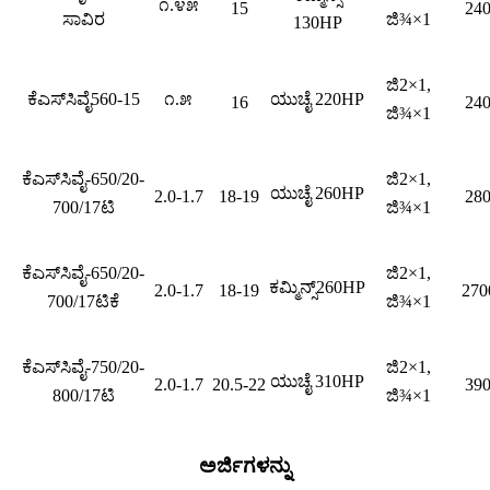
೧.೪೫
15
24
ಸಾವಿರ
ಜಿ¾×1
130HP
ಜಿ2×1,
ಕೆಎಸ್‌ಸಿವೈ560-15
೧.೫
ಯುಚೈ 220HP
16
24
ಜಿ¾×1
ಕೆಎಸ್‌ಸಿವೈ-650/20-
ಜಿ2×1,
ಯುಚೈ 260HP
2.0-1.7
18-19
28
700/17ಟಿ
ಜಿ¾×1
ಕೆಎಸ್‌ಸಿವೈ-650/20-
ಜಿ2×1,
ಕಮ್ಮಿನ್ಸ್260HP
2.0-1.7
18-19
2700
700/17ಟಿಕೆ
ಜಿ¾×1
ಕೆಎಸ್‌ಸಿವೈ-750/20-
ಜಿ2×1,
ಯುಚೈ 310HP
2.0-1.7
20.5-22
39
800/17ಟಿ
ಜಿ¾×1
ಅರ್ಜಿಗಳನ್ನು