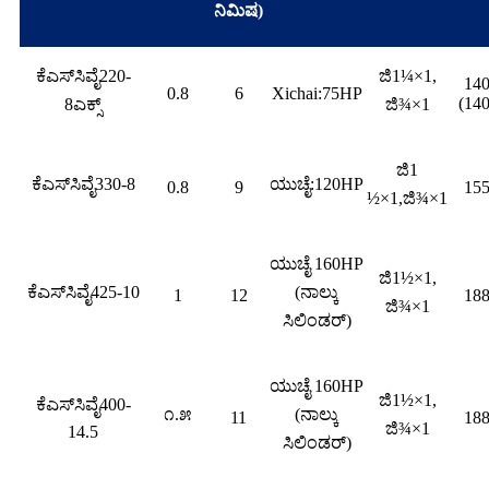
ನಿಮಿಷ)
ಕೆಎಸ್‌ಸಿವೈ220-
ಜಿ1¼×1,
14
0.8
6
Xichai:75HP
(140
8ಎಕ್ಸ್
ಜಿ¾×1
ಜಿ1
ಕೆಎಸ್‌ಸಿವೈ330-8
ಯುಚೈ:120HP
0.8
9
15
½×1,ಜಿ¾×1
ಯುಚೈ 160HP
ಜಿ1½×1,
ಕೆಎಸ್‌ಸಿವೈ425-10
(ನಾಲ್ಕು
1
12
18
ಜಿ¾×1
ಸಿಲಿಂಡರ್)
ಯುಚೈ 160HP
ಜಿ1½×1,
ಕೆಎಸ್‌ಸಿವೈ400-
೧.೫
(ನಾಲ್ಕು
11
18
ಜಿ¾×1
14.5
ಸಿಲಿಂಡರ್)