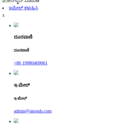
ಇಮೇಲ್ ಕಳುಹಿಸಿ
x
ದೂರವಾಣಿ
ದೂರವಾಣಿ
+86 19980469061
ಇ-ಮೇಲ್
ಇ-ಮೇಲ್
admin@sinosds.com