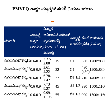
PMVFQ ಶಾಶ್ವತ ಮ್ಯಾಗ್ನೆಟ್ ಸರಣಿ ನಿಯತಾಂಕಗಳು
ನಿಷ್ಕಾಸ
ಎಕ್ಸಾಸ್ಟ್
ಅನಿಲದ
ಮೋಟಾರ್
ಎಕ್ಸಾಸ್ಟ್
ತೂಕ
ಆಯಾಮ
ಮಾದರಿ
ಒತ್ತಡ
ಪ್ರಮಾಣ
ಶಕ್ತಿ
ಸಂಪರ್ಕ
(ಕೆಜಿ)
(ಮಿಮೀ)
(ಎಂಪಿಎ)
(ಮೀ³/
(ಕಿ.ವಾ.)
ನಿಮಿಷ)
2.37-
ಪಿಎಂವಿಎಫ್‌ಕ್ಯೂ15
0.6-0.9
15
G1
380 ·
1200x830
2.88
3.61-
480
ಪಿಎಂವಿಎಫ್‌ಕ್ಯೂ22
0.6-0.9
22
G1
1200x830
4.22
(480)
6.28-
ಪಿಎಂವಿಎಫ್‌ಕ್ಯೂ37
ಜಿ1 1/2
0.6-0.9
37
710
1400x100
7.42
7.73-
ಪಿಎಂವಿಎಫ್‌ಕ್ಯೂ45
ಜಿ1 1/2
0.6-0.9
45
990
1500x116
9.27
9.99-
ಪಿಎಂವಿಎಫ್‌ಕ್ಯೂ55
ಜಿ1 1/2
0.6-0.9
55
990
1500x116
11.95