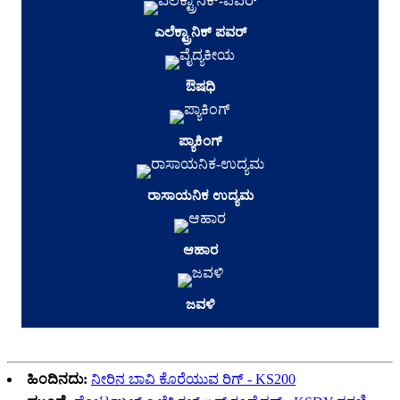
ಎಲೆಕ್ಟ್ರಾನಿಕ್ ಪವರ್
ಔಷಧಿ
ಪ್ಯಾಕಿಂಗ್
ರಾಸಾಯನಿಕ ಉದ್ಯಮ
ಆಹಾರ
ಜವಳಿ
ಹಿಂದಿನದು:
ನೀರಿನ ಬಾವಿ ಕೊರೆಯುವ ರಿಗ್ - KS200