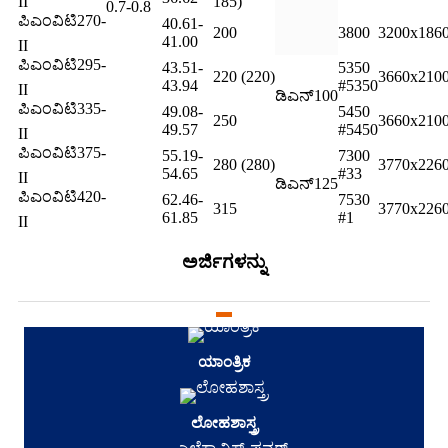
II
185)
0.7-0.8
ಪಿಎಂವಿಟಿ270-
40.61-
200
3800
3200x186
41.00
II
ಪಿಎಂವಿಟಿ295-
43.51-
5350
220 (220)
3660x210
43.94
#5350
II
ಡಿಎನ್100
ಪಿಎಂವಿಟಿ335-
49.08-
5450
250
3660x210
49.57
#5450
II
ಪಿಎಂವಿಟಿ375-
55.19-
7300
280 (280)
3770x226
54.65
#33
II
ಡಿಎನ್125
ಪಿಎಂವಿಟಿ420-
62.46-
7530
315
3770x226
61.85
#1
II
ಅರ್ಜಿಗಳನ್ನು
ಯಾಂತ್ರಿಕ
ಲೋಹಶಾಸ್ತ್ರ