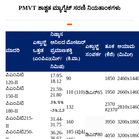
PMVT ಶಾಶ್ವತ ಮ್ಯಾಗ್ನೆಟ್ ಸರಣಿ ನಿಯತಾಂಕಗಳು
ನಿಷ್ಕಾಸ
ಎಕ್ಸಾಸ್ಟ್
ಅನಿಲದ
ಮೋಟಾರ್
ಎಕ್ಸಾಸ್ಟ್
ತೂಕ
ಆಯಾಮ
ಮಾದರಿ
ಒತ್ತಡ
ಪ್ರಮಾಣ
ಶಕ್ತಿ
ಸಂಪರ್ಕ
(ಕೆಜಿ)
(ಮಿಮೀ)
(ಎಂಪಿಎ)
(ಮೀ³/
(ಕಿ.ವಾ.)
ನಿಮಿಷ)
ಪಿಎಂವಿಟಿ
17.95-
90
1850
2460x144
18.12
120-II
ಪಿಎಂವಿಟಿ
21.59-
110 (110)
1950
2660x146
ಡಿಎನ್65
21.80
150-II
೨೬.೪೬
ಪಿಎಂವಿಟಿ
2370
132
2810x146
#2370
-೨೬.೭೨
180-II
ಪಿಎಂವಿಟಿ215-
31.44-
160
3950
3200x186
31.75
II
ಪಿಎಂವಿಟಿ250-
185 (ಪುಟ
36.26-
ಡಿಎನ್80
4050
3200x186
36.62