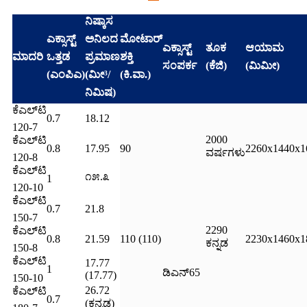
ನಿಷ್ಕಾಸ
ಎಕ್ಸಾಸ್ಟ್
ಅನಿಲದ
ಮೋಟಾರ್
ಎಕ್ಸಾಸ್ಟ್
ತೂಕ
ಆಯಾಮ
ಮಾದರಿ
ಒತ್ತಡ
ಪ್ರಮಾಣ
ಶಕ್ತಿ
ಸಂಪರ್ಕ
(ಕೆಜಿ)
(ಮಿಮೀ)
(ಎಂಪಿಎ)
(ಮೀ³/
(ಕಿ.ವಾ.)
ನಿಮಿಷ)
ಕೆಎಲ್‌ಟಿ
0.7
18.12
120-7
2000
ಕೆಎಲ್‌ಟಿ
0.8
17.95
90
2260x1440x1
ವರ್ಷಗಳು
120-8
ಕೆಎಲ್‌ಟಿ
೧೫.೩
1
120-10
ಕೆಎಲ್‌ಟಿ
0.7
21.8
150-7
2290
ಕೆಎಲ್‌ಟಿ
0.8
21.59
110 (110)
2230x1460x1
ಕನ್ನಡ
150-8
ಕೆಎಲ್‌ಟಿ
17.77
1
ಡಿಎನ್65
(17.77)
150-10
26.72
ಕೆಎಲ್‌ಟಿ
0.7
(ಕನ್ನಡ)