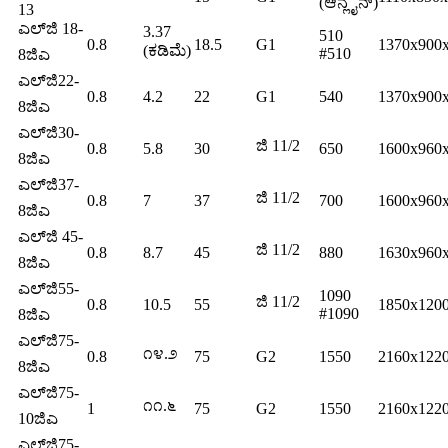
(ಆನ್ಲೈನ್)
13
ಎಲ್‌ಜಿ 18-
3.37
510
0.8
18.5
G1
1370x900
(ಕಡಿಮೆ)
#510
8ಜಿಎ
ಎಲ್‌ಜಿ22-
0.8
4.2
22
G1
540
1370x900
8ಜಿಎ
ಎಲ್‌ಜಿ30-
ಜಿ 11/2
0.8
5.8
30
650
1600x960
8ಜಿಎ
ಎಲ್‌ಜಿ37-
ಜಿ 11/2
0.8
7
37
700
1600x960
8ಜಿಎ
ಎಲ್‌ಜಿ 45-
ಜಿ 11/2
0.8
8.7
45
880
1630x960
8ಜಿಎ
ಎಲ್‌ಜಿ55-
1090
ಜಿ 11/2
0.8
10.5
55
1850x120
#1090
8ಜಿಎ
ಎಲ್‌ಜಿ75-
೧೪.೨
0.8
75
G2
1550
2160x122
8ಜಿಎ
ಎಲ್‌ಜಿ75-
೧೧.೬
1
75
G2
1550
2160x122
10ಜಿಎ
ಎಲ್‌ಜಿ75-