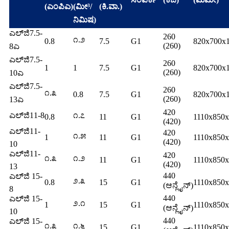
(ಎಂಪಿಎ)
(ಮೀ³/
(ಕಿ.ವಾ.)
ನಿಮಿಷ)
ಎಲ್‌ಜಿ7.5-
260
೧.೨
0.8
7.5
G1
820x700x
(260)
8ಎ
ಎಲ್‌ಜಿ7.5-
260
1
1
7.5
G1
820x700x
(260)
10ಎ
ಎಲ್‌ಜಿ7.5-
260
೧.೩
0.8
7.5
G1
820x700x
(260)
13ಎ
420
ಎಲ್‌ಜಿ11-8
೧.೭
0.8
11
G1
1110x850
(420)
ಎಲ್‌ಜಿ11-
420
೧.೫
1
11
G1
1110x850
(420)
10
ಎಲ್‌ಜಿ11-
420
೧.೩
೧.೨
11
G1
1110x850
(420)
13
440
ಎಲ್‌ಜಿ 15-
೨.೩
0.8
15
G1
1110x850
(ಆನ್ಲೈನ್)
8
440
ಎಲ್‌ಜಿ 15-
೨.೧
1
15
G1
1110x850
(ಆನ್ಲೈನ್)
10
440
ಎಲ್‌ಜಿ 15-
೧.೩
೧.೬
15
G1
1110x850