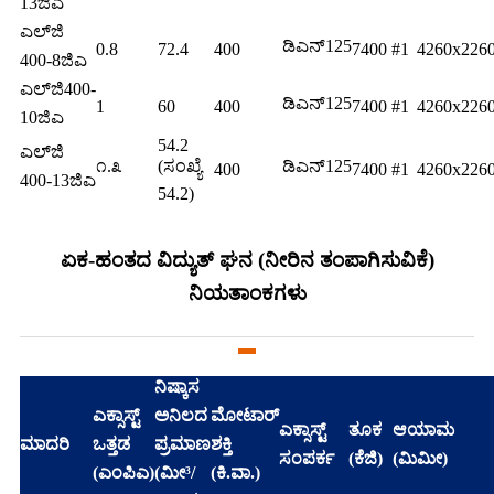
13ಜಿಎ
ಎಲ್‌ಜಿ
ಡಿಎನ್125
0.8
72.4
400
7400 #1
4260x226
400-8ಜಿಎ
ಎಲ್‌ಜಿ400-
ಡಿಎನ್125
1
60
400
7400 #1
4260x226
10ಜಿಎ
54.2
ಎಲ್‌ಜಿ
೧.೩
(ಸಂಖ್ಯೆ
ಡಿಎನ್125
400
7400 #1
4260x226
400-13ಜಿಎ
54.2)
ಏಕ-ಹಂತದ ವಿದ್ಯುತ್ ಘನ (ನೀರಿನ ತಂಪಾಗಿಸುವಿಕೆ)
ನಿಯತಾಂಕಗಳು
ನಿಷ್ಕಾಸ
ಎಕ್ಸಾಸ್ಟ್
ಅನಿಲದ
ಮೋಟಾರ್
ಎಕ್ಸಾಸ್ಟ್
ತೂಕ
ಆಯಾಮ
ಮಾದರಿ
ಒತ್ತಡ
ಪ್ರಮಾಣ
ಶಕ್ತಿ
ಸಂಪರ್ಕ
(ಕೆಜಿ)
(ಮಿಮೀ)
(ಎಂಪಿಎ)
(ಮೀ³/
(ಕಿ.ವಾ.)